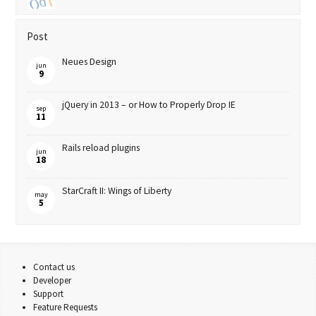
Post
Neues Design
jun
9
jQuery in 2013 – or How to Properly Drop IE
sep
11
Rails reload plugins
jun
18
StarCraft II: Wings of Liberty
may
5
Contact us
Developer
Support
Feature Requests