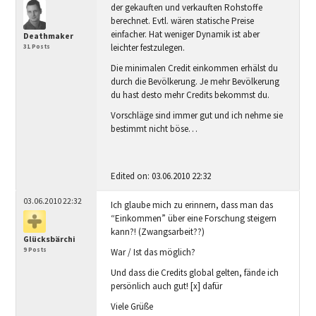
der gekauften und verkauften Rohstoffe
berechnet. Evtl. wären statische Preise
einfacher. Hat weniger Dynamik ist aber
Deathmaker
leichter festzulegen.
31 Posts
Die minimalen Credit einkommen erhälst du
durch die Bevölkerung. Je mehr Bevölkerung
du hast desto mehr Credits bekommst du.
Vorschläge sind immer gut und ich nehme sie
bestimmt nicht böse…
Edited on: 03.06.2010 22:32
03.06.2010 22:32
Ich glaube mich zu erinnern, dass man das
“Einkommen” über eine Forschung steigern
kann?! (Zwangsarbeit??)
Glücksbärchi
9 Posts
War / Ist das möglich?
Und dass die Credits global gelten, fände ich
persönlich auch gut! [x] dafür
Viele Grüße