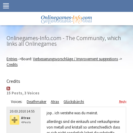
Skip
to
navigation
Skip
to
content
Onlinegames-Info.com - The Community, which
links all Onlinegames
Entries
->Board:
Verbesserungsvorschläge / Improvement suggestions
->
Credits
Credits
15 Posts, 3 Voices
Voices:
Deathmaker
Atrax
Glücksbärchi
Reply
20.03.2010 14:55
jop.. ich verstehe was du meinst.
Atrax
allerdings sind die einkaufs und verkaufspreise
4 Posts
von metall und kristall so unterschiedlich dass
es sich nicht sonderlich lohnt die rohstoffe